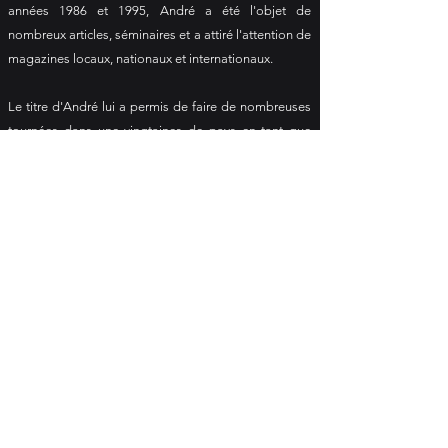
années 1986 et 1995, André a été l'objet de
nombreux articles, séminaires et a attiré l'attention de
magazines locaux, nationaux et internationaux.
Le titre d'André lui a permis de faire de nombreuses
tournées dans une vingtaines de pays en tant que
représentant du sport et de la condition physique,
ainsi que de continuer à concourir au niveau
professionnel. Il est intéressant de noter que peu
d'athlètes ont perduré 3 décennies en tant que
compétiteur.
Bien que ses blessures l'aient forcé à prendre une
retraite prématurée, il continue de participer à des
compétitions de musculation en tant que juge et
promoteur. Depuis 2002, il organise de nombreux
championnats, dont la Classique André Maillé.
André est fondateur et président du site