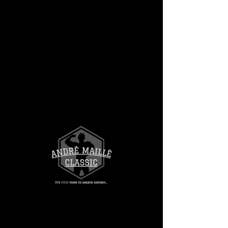
globalfitnessworkouts.com présente
Small bag